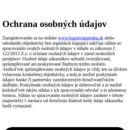
Ochrana osobných údajov
Zaregistrovaním sa na stránke
www.kupsivstupenku.sk
alebo
odoslaním objednávky bez registrácie kupujúci udeľuje súhlas so
spracovaním svojich osobných údajov v súlade so zákonom č.
122/2013 Z.z. o ochrane osobných údajov v znení neskorších
predpisov. Osobné údaje zákazníkov nebudú zverejňované,
sprístupňované ani poskytované žiadnym tretím osobám.
Akékoľvek sprístupňovanie osobných údajov je vždy len za účelom
vybavenia konkrétnej objednávky, a teda je možné poskytnutie
údajov banke či partnersky zazmluvneným doručovateľským
službám. Poskytnutie osobných údajov je dobrovoľné a je možné
kedykoľvek takýto súhlas s ich spracovaním odvolať a to písomnou
formou. Súhlas so spracovaním osobných údajov zanikne v lehote
(najneskôr) 1 mesiaca od doručenia žiadosti kedy údaje zákazníka
budú vymazané.